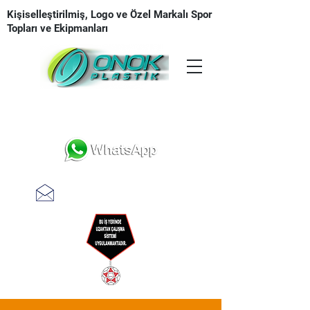
Kişiselleştirilmiş, Logo ve Özel Markalı Spor
Topları ve Ekipmanları
Tasarım | Üretim | Baskı | Teslimat
teklifal @ onokplastik.com