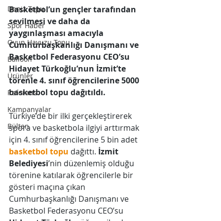
Deniz Topu
Basketbol’un gençler tarafından 
sevilmesi ve daha da 
Spor Haber
yaygınlaşması amacıyla 
Oyun Havuzu Topu
Cumhurbaşkanlığı Danışmanı ve 
Basketbol Federasyonu CEO’su 
Balloon
Hidayet Türkoğlu’nun İzmit’te 
Ürünler
törenle 4. sınıf öğrencilerine 5000 
basketbol topu dağıtıldı.
Referans
Kampanyalar
Türkiye’de bir ilki gerçekleştirerek 
Bülten
spora ve basketbola ilgiyi arttırmak 
için 4. sınıf öğrencilerine 5 bin adet 
basketbol topu
 dağıttı. 
İzmit 
Belediyesi
’nin düzenlemiş olduğu 
törenine katılarak öğrencilerle bir 
gösteri maçına çıkan 
Cumhurbaşkanlığı Danışmanı ve 
Basketbol Federasyonu CEO’su 