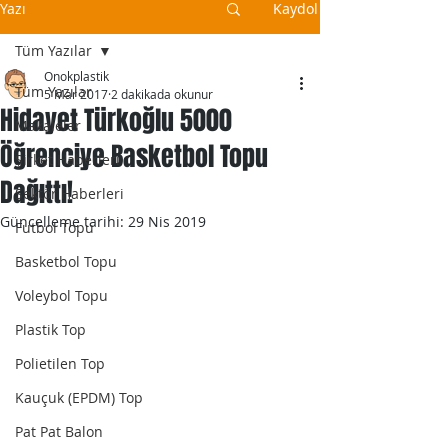
Yazı
Kaydol
Tüm Yazılar
Onokplastik
Tüm Yazılar
5 Mar 2017
2 dakikada okunur
Hidayet Türkoğlu 5000
Makaleler
Öğrenciye Basketbol Topu
Şirket Haberleri
Dağıttı!
Sektör Haberleri
Güncelleme tarihi:
29 Nis 2019
Futbol Topu
Basketbol Topu
Voleybol Topu
Plastik Top
Polietilen Top
Kauçuk (EPDM) Top
Pat Pat Balon