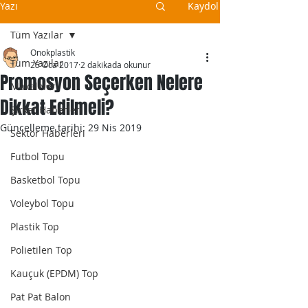
Yazı
Kaydol
Tüm Yazılar
Onokplastik
Tüm Yazılar
25 Oca 2017
2 dakikada okunur
Promosyon Seçerken Nelere
Makaleler
Dikkat Edilmeli?
Şirket Haberleri
Güncelleme tarihi:
29 Nis 2019
Sektör Haberleri
Futbol Topu
Basketbol Topu
Voleybol Topu
Plastik Top
Polietilen Top
Kauçuk (EPDM) Top
Pat Pat Balon