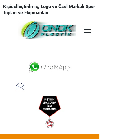
Kişiselleştirilmiş, Logo ve Özel Markalı Spor
Topları ve Ekipmanları
Tasarım | Üretim | Baskı | Teslimat
teklifal @ onokplastik.com