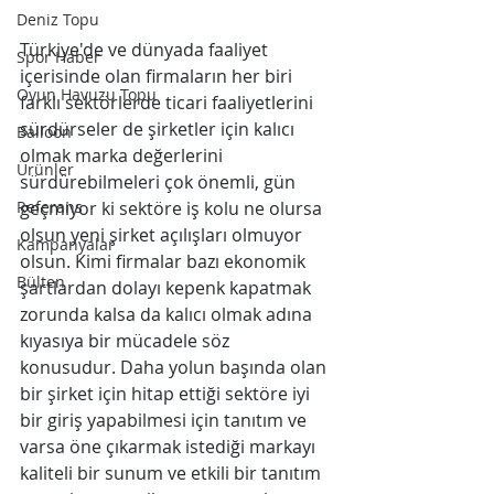
Deniz Topu
Türkiye'de ve dünyada faaliyet 
Spor Haber
içerisinde olan firmaların her biri 
Oyun Havuzu Topu
farklı sektörlerde ticari faaliyetlerini 
sürdürseler de şirketler için kalıcı 
Balloon
olmak marka değerlerini 
Ürünler
sürdürebilmeleri çok önemli, gün 
Referans
geçmiyor ki sektöre iş kolu ne olursa 
olsun yeni şirket açılışları olmuyor 
Kampanyalar
olsun. Kimi firmalar bazı ekonomik 
Bülten
şartlardan dolayı kepenk kapatmak 
zorunda kalsa da kalıcı olmak adına 
kıyasıya bir mücadele söz 
konusudur. Daha yolun başında olan 
bir şirket için hitap ettiği sektöre iyi 
bir giriş yapabilmesi için tanıtım ve 
varsa öne çıkarmak istediği markayı 
kaliteli bir sunum ve etkili bir tanıtım 