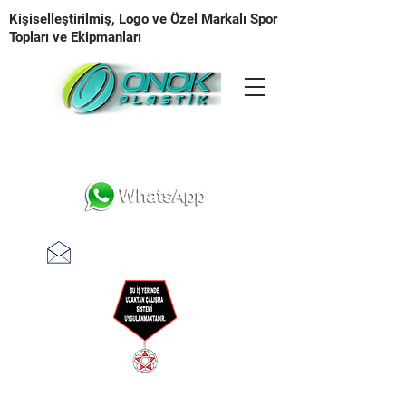
Kişiselleştirilmiş, Logo ve Özel Markalı Spor
Topları ve Ekipmanları
Tasarım | Üretim | Baskı | Teslimat
teklifal @ onokplastik.com