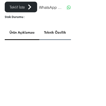
Teklif İste
WhatsApp Destek
Üretim Gerektirir.
Stok Durumu :
Ürün Açıklaması
Teknik Özellik
Paketleme