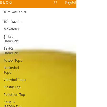
B L O G
Kaydol
Tüm Yazılar
Tüm Yazılar
Makaleler
Şirket
Haberleri
Sektör
Haberleri
Futbol Topu
Basketbol
Topu
Voleybol Topu
Plastik Top
Polietilen Top
Kauçuk
(EPDM) Top