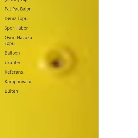
Pat Pat Balon
Deniz Topu
Spor Haber
Oyun Havuzu
Topu
Balloon
Ürünler
Referans
Kampanyalar
Bülten