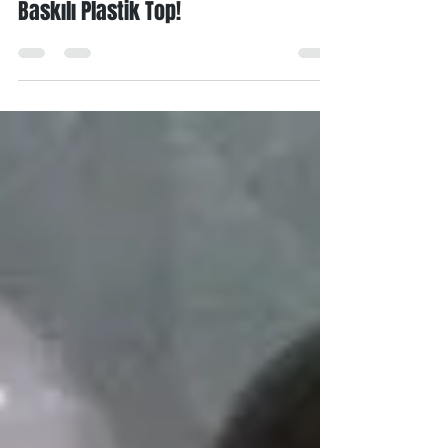
Promosyon Dokunuşu: Özel Logo
Baskılı Plastik Top!