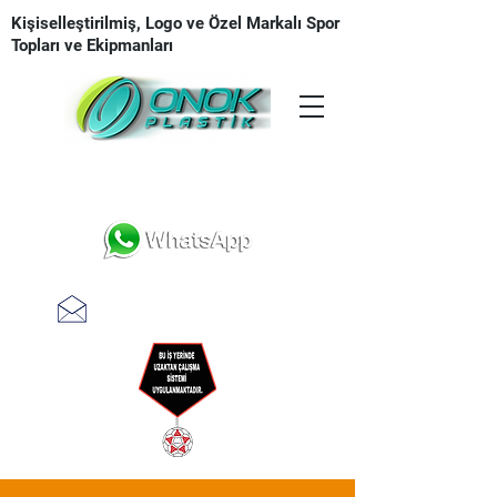
Kişiselleştirilmiş, Logo ve Özel Markalı Spor
Topları ve Ekipmanları
Tasarım | Üretim | Baskı | Teslimat
teklifal @ onokplastik.com