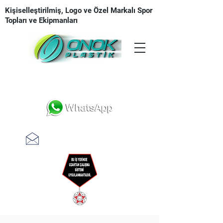
Kişiselleştirilmiş, Logo ve Özel Markalı Spor
Topları ve Ekipmanları
Tasarım | Üretim | Baskı | Teslimat
teklifal @ onokplastik.com