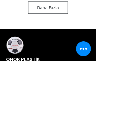
Daha Fazla
ONOK PLASTİK
İstanbul, Türkiye
Tel:
+90 212 706 6020
teklifal @ onokplastik.com
export @ onokplastik.com
Keşfet
Galeri