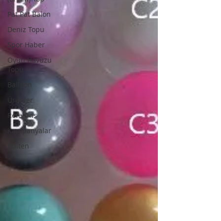
Pat Pat Balon
Deniz Topu
Spor Haber
Oyun Havuzu
Topu
Balloon
Ürünler
Referans
Kampanyalar
Bülten