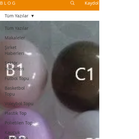
B L O G
Kaydol
Tüm Yazılar
Tüm Yazılar
Makaleler
Şirket
Haberleri
Sektör
Haberleri
Futbol Topu
Basketbol
Topu
Voleybol Topu
Plastik Top
Polietilen Top
Kauçuk
(EPDM) Top