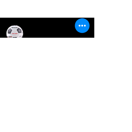
ONOK PLASTİK
İstanbul, Türkiye
Tel:
+90 212 706 6020
teklifal @ onokplastik.com
export @ onokplastik.com
Keşfet
Galeri