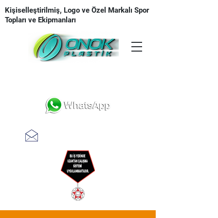
Kişiselleştirilmiş, Logo ve Özel Markalı Spor
Topları ve Ekipmanları
Tasarım | Üretim | Baskı | Teslimat
teklifal @ onokplastik.com