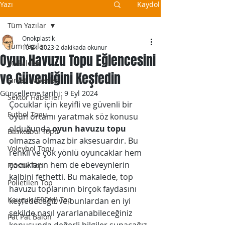
Yazı
Kaydol
Tüm Yazılar
Onokplastik
Tüm Yazılar
10 Eki 2023
2 dakikada okunur
Oyun Havuzu Topu Eğlencesini
Makaleler
ve Güvenliğini Keşfedin
Şirket Haberleri
Güncelleme tarihi:
9 Eyl 2024
Sektör Haberleri
Çocuklar için keyifli ve güvenli bir 
Futbol Topu
oyun ortamı yaratmak söz konusu 
olduğunda 
oyun havuzu topu
Basketbol Topu
olmazsa olmaz bir aksesuardır. Bu 
Voleybol Topu
renkli ve çok yönlü oyuncaklar hem 
çocukların hem de ebeveynlerin 
Plastik Top
kalbini fethetti. Bu makalede, top
Polietilen Top
havuzu toplarının birçok faydasını 
Kauçuk (EPDM) Top
keşfedeceğiz ve bunlardan en iyi 
şekilde nasıl yararlanabileceğiniz 
Pat Pat Balon