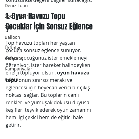
konusunda değerli bilgiler sunacağız.
Deniz Topu
1. Oyun Havuzu Topu 
Spor Haber
Çocuklar İçin Sonsuz Eğlence
Oyun Havuzu Topu
Balloon
Top havuzu topları her yaştan 
Ürünler
çocuğa sonsuz eğlence sunuyor. 
Küçük çocuğunuz ister emeklemeyi 
Referans
öğreniyor, ister hareket halindeyken 
Kampanyalar
enerji topluyor olsun, 
oyun havuzu 
Bülten
topu
 onun sınırsız merakı ve 
eğlencesi için heyecan verici bir çıkış 
noktası sağlar. Bu topların canlı 
renkleri ve yumuşak dokusu duyusal 
keşifleri teşvik ederek oyun zamanını 
hem ilgi çekici hem de eğitici hale 
getirir.