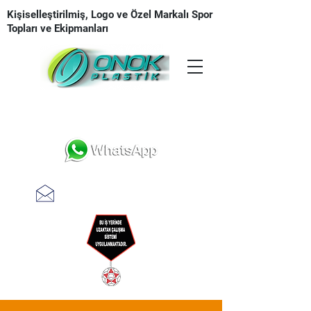
Kişiselleştirilmiş, Logo ve Özel Markalı Spor
Topları ve Ekipmanları
Tasarım | Üretim | Baskı | Teslimat
teklifal @ onokplastik.com