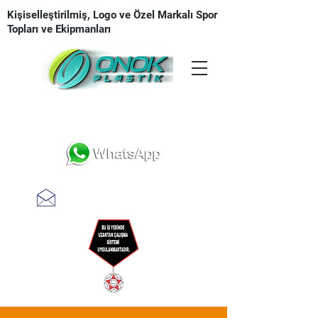
Kişiselleştirilmiş, Logo ve Özel Markalı Spor
Topları ve Ekipmanları
Tasarım | Üretim | Baskı | Teslimat
teklifal @ onokplastik.com