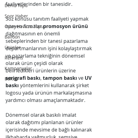
faaliyetlerinden bir tanesidir.
Deniz Topu
Spor Haber
Söz konusu tanıtım faaliyeti yapmak 
isteyen firmalar 
promosyon ürünü
Oyun Havuzu Topu
dağıtmasının en önemli 
Balloon
sebeplerinden bir tanesi pazarlama 
Ürünler
departmanlarının işini kolaylaştırmak 
ve pazarlama tekniğinin dönemsel 
Referans
olarak ürün çeşidi olarak 
Kampanyalar
belirledikleri ürünlerin üzerine 
serigrafi baskı
, 
tampon baskı
 ve 
UV 
Bülten
baskı
 yöntemlerini kullanarak şirket 
logosu yada ürünün markalaşmasına 
yardımcı olması amaçlanmaktadır.
Dönemsel olarak baskılı imalat 
olarak dağıtımı planlanan ürünler 
içerisinde mevsime de bağlı kalınarak 
ilkbaharda yağmurluk, şemsiye, 