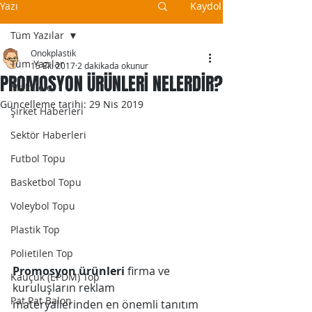
Yazı
Kaydol
Tüm Yazılar
Onokplastik
Tüm Yazılar
15 Eki 2017
2 dakikada okunur
PROMOSYON ÜRÜNLERİ NELERDİR?
Makaleler
Güncelleme tarihi:
29 Nis 2019
Şirket Haberleri
Sektör Haberleri
Futbol Topu
Basketbol Topu
Voleybol Topu
Plastik Top
Polietilen Top
Promosyon ürünleri
 firma ve 
Kauçuk (EPDM) Top
kuruluşların reklam 
Pat Pat Balon
materyallerinden en önemli tanıtım 